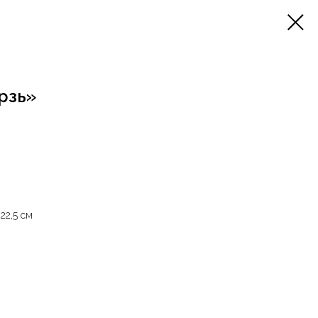
рзь»
 22,5 см