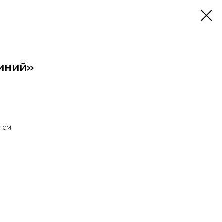
иний»
0 см