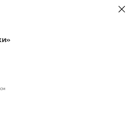
ки»
 см