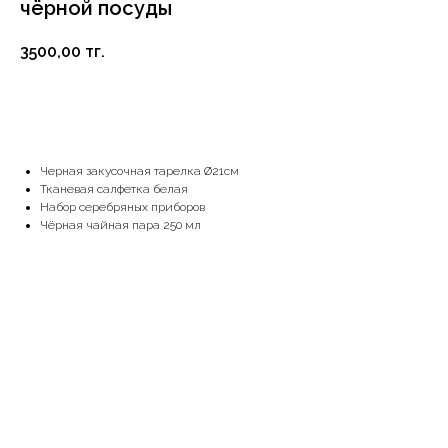
чёрной посуды
3500,00
тг.
В корзину
Черная закусочная тарелка Ø21см
Тканевая салфетка белая
Набор серебряных приборов
Чёрная чайная пара 250 мл