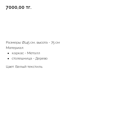
7000,00
тг.
В корзину
Размеры: Ø145 см, высота - 75 см
Материал:
каркас - Металл
столешница - Дерево
Цвет: Белый текстиль