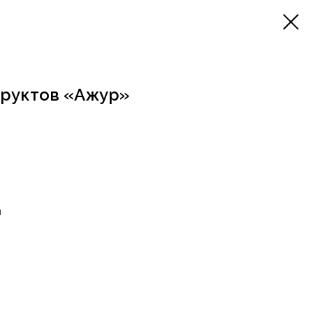
фруктов «Ажур»
м